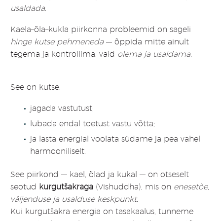
usaldada
.
Kaela–õla–kukla piirkonna probleemid on sageli
hinge kutse pehmeneda
— õppida mitte ainult
tegema ja kontrollima, vaid
olema ja usaldama.
See on kutse:
jagada vastutust;
lubada endal toetust vastu võtta;
ja lasta energial voolata südame ja pea vahel
harmooniliselt.
See piirkond — kael, õlad ja kukal — on otseselt
seotud
kurgutšakraga
(Vishuddha), mis on
enesetõe,
väljenduse ja usalduse keskpunkt.
Kui kurgutšakra energia on tasakaalus, tunneme