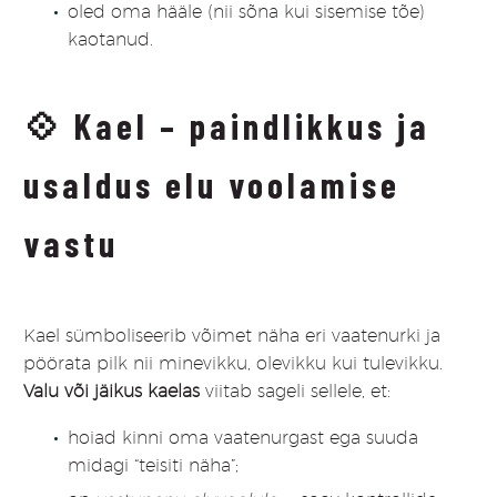
oled oma hääle (nii sõna kui sisemise tõe)
kaotanud.
💠
Kael – paindlikkus ja
usaldus elu voolamise
vastu
Kael sümboliseerib võimet näha eri vaatenurki ja
pöörata pilk nii minevikku, olevikku kui tulevikku.
Valu või jäikus kaelas
viitab sageli sellele, et:
hoiad kinni oma vaatenurgast ega suuda
midagi “teisiti näha”;