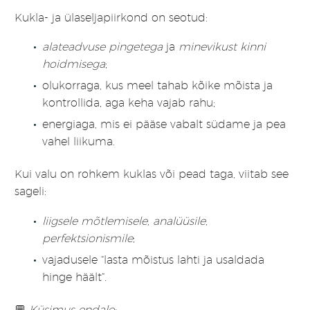
Kukla- ja ülaseljapiirkond on seotud:
alateadvuse pingetega
ja
minevikust kinni
hoidmisega
;
olukorraga, kus meel tahab kõike mõista ja
kontrollida, aga keha vajab rahu;
energiaga, mis ei pääse vabalt südame ja pea
vahel liikuma.
Kui valu on rohkem kuklas või pead taga, viitab see
sageli:
liigsele mõtlemisele, analüüsile,
perfektsionismile
;
vajadusele “lasta mõistus lahti ja usaldada
hinge häält”.
💬
Küsimus endale: