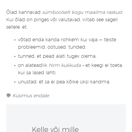
Õlad kannavad
sümboolselt kogu maailma raskust
.
Kui õlad on pinges või valutavad, viitab see sageli
sellele, et:
võtad enda kanda rohkem kui vaja — teiste
probleemid, ootused, tunded;
tunned, et pead alati tugev olema;
on alateadlik
hirm kukkuda
– et keegi ei toeta,
kui sa lased lahti;
unustad, et sa ei pea kõike üksi kandma.
💬
Küsimus endale:
Kelle või mille