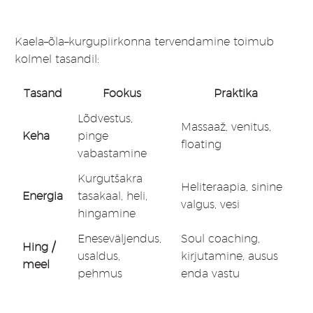
Kaela–õla–kurgupiirkonna tervendamine toimub
kolmel tasandil:
Tasand
Fookus
Praktika
Lõdvestus,
Massaaž, venitus,
Keha
pinge
floating
vabastamine
Kurgutšakra
Heliteraapia, sinine
Energia
tasakaal, heli,
valgus, vesi
hingamine
Eneseväljendus,
Soul coaching,
Hing /
usaldus,
kirjutamine, ausus
meel
pehmus
enda vastu