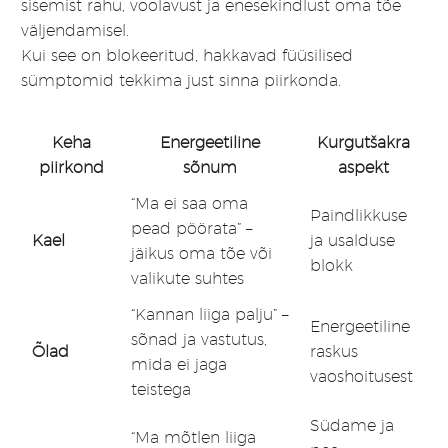
sisemist rahu, voolavust ja enesekindlust oma tõe
väljendamisel.
Kui see on blokeeritud, hakkavad füüsilised
sümptomid tekkima just sinna piirkonda.
Keha
Energeetiline
Kurgutšakra
piirkond
sõnum
aspekt
“Ma ei saa oma
Paindlikkuse
pead pöörata” –
Kael
ja usalduse
jäikus oma tõe või
blokk
valikute suhtes
“Kannan liiga palju” –
Energeetiline
sõnad ja vastutus,
Õlad
raskus
mida ei jaga
vaoshoitusest
teistega
Südame ja
“Ma mõtlen liiga