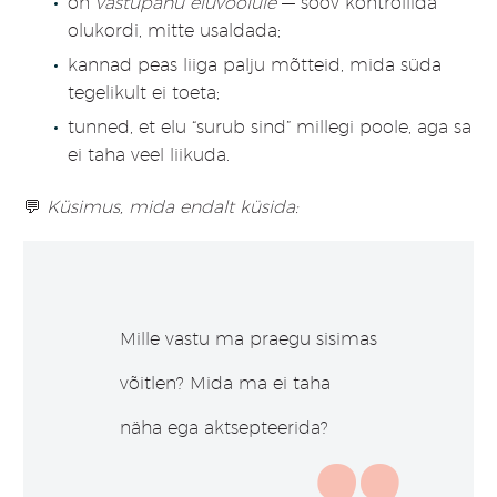
on
vastupanu eluvoolule
— soov kontrollida
olukordi, mitte usaldada;
kannad peas liiga palju mõtteid, mida süda
tegelikult ei toeta;
tunned, et elu “surub sind” millegi poole, aga sa
ei taha veel liikuda.
💬
Küsimus, mida endalt küsida:
Mille vastu ma praegu sisimas
võitlen? Mida ma ei taha
näha ega aktsepteerida?