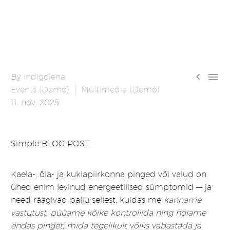


By
indigolena
Events (Demo)
Multimedia (Demo)
11. nov. 2025
Simple BLOG POST
Kaela-, õla- ja kuklapiirkonna pinged või valud on
ühed enim levinud energeetilised sümptomid — ja
need räägivad palju sellest, kuidas me
kanname
vastutust, püüame kõike kontrollida ning hoiame
endas pinget, mida tegelikult võiks vabastada ja