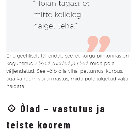
“Hoian tagasi, et
mitte kellelegi
haiget teha.”
Energeetiliselt tähendab see, et kurgu piirkonnas on
kogunenud
sõnad, tunded ja tõed
, mida pole
väljendatud. See võib olla viha, pettumus, kurbus,
aga ka rõõm või armastus, mida pole julgetud välja
näidata.
💠
Õlad – vastutus ja
teiste koorem