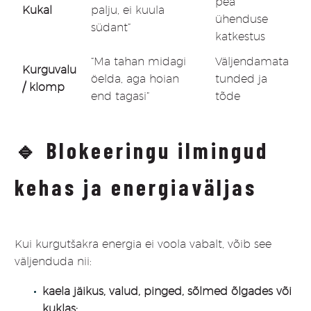
pea
Kukal
palju, ei kuula
ühenduse
südant”
katkestus
“Ma tahan midagi
Väljendamata
Kurguvalu
öelda, aga hoian
tunded ja
/ klomp
end tagasi”
tõde
🔹
Blokeeringu ilmingud
kehas ja energiaväljas
Kui kurgutšakra energia ei voola vabalt, võib see
väljenduda nii:
kaela jäikus, valud, pinged, sõlmed õlgades või
kuklas;