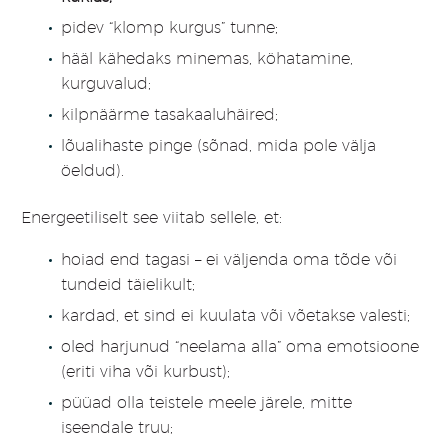
pidev “klomp kurgus” tunne;
hääl kähedaks minemas, köhatamine,
kurguvalud;
kilpnäärme tasakaaluhäired;
lõualihaste pinge (sõnad, mida pole välja
öeldud).
Energeetiliselt see viitab sellele, et:
hoiad end tagasi – ei väljenda oma tõde või
tundeid täielikult;
kardad, et sind ei kuulata või võetakse valesti;
oled harjunud “neelama alla” oma emotsioone
(eriti viha või kurbust);
püüad olla teistele meele järele, mitte
iseendale truu;