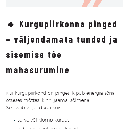
🔹
Kurgupiirkonna pinged
– väljendamata tunded ja
sisemise tõe
mahasurumine
Kui kurgupiirkond on pinges, kipub energia sõna
otseses mõttes “kinni jääma” sõlmena.
See võib väljenduda kui:
surve või klomp kurgus;
kähedus, neelamisraskused;