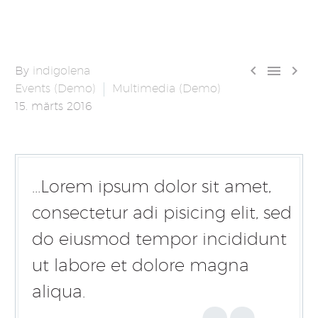



By
indigolena
Events (Demo)
Multimedia (Demo)
15. märts 2016
…Lorem ipsum dolor sit amet,
consectetur adi pisicing elit, sed
do eiusmod tempor incididunt
ut labore et dolore magna
aliqua.