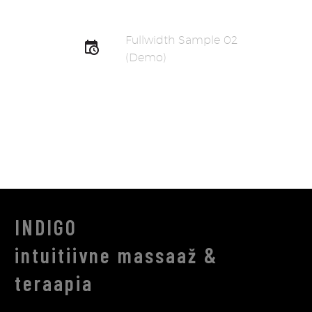
Fullwidth Sample 02
(Demo)
INDIGO
intuitiivne massaaž &
teraapia