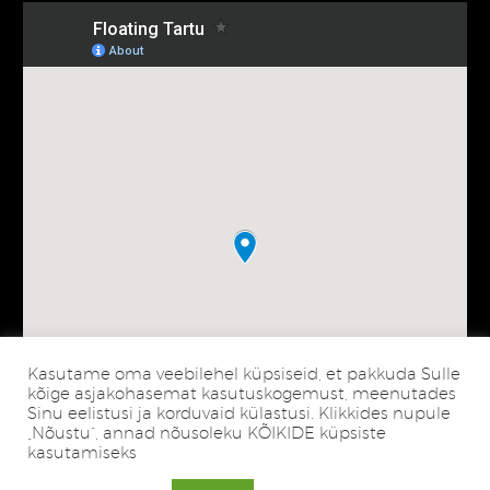
Kasutame oma veebilehel küpsiseid, et pakkuda Sulle
kõige asjakohasemat kasutuskogemust, meenutades
Sinu eelistusi ja korduvaid külastusi. Klikkides nupule
„Nõustu“, annad nõusoleku KÕIKIDE küpsiste
kasutamiseks