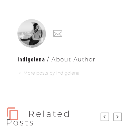
indigolena
/ About Author
More posts by indigolena
Related
Posts